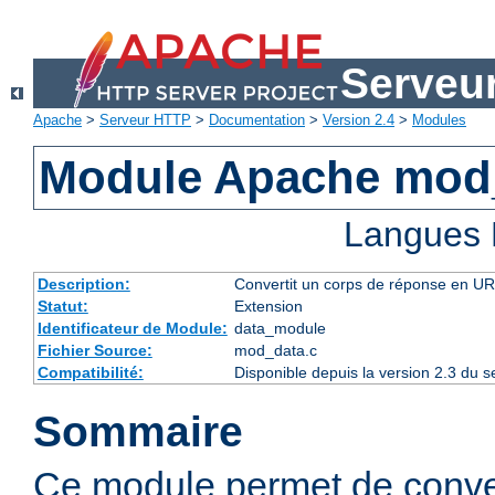
Serveu
Apache
>
Serveur HTTP
>
Documentation
>
Version 2.4
>
Modules
Module Apache mod
Langues 
Description:
Convertit un corps de réponse en 
Statut:
Extension
Identificateur de Module:
data_module
Fichier Source:
mod_data.c
Compatibilité:
Disponible depuis la version 2.3 du
Sommaire
Ce module permet de conve