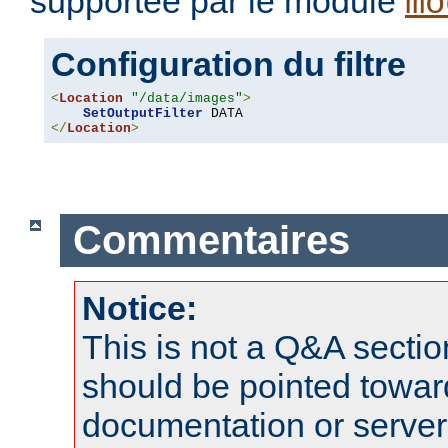
supportée par le module
mo
Configuration du filtre
<
Location
"/data/images"
>
SetOutputFilter
</
Location
>
Commentaires
Notice:
This is not a Q&A sect
should be pointed towar
documentation or serve