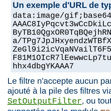
Un exemple d'URL de ty
data:image/gif;base6
AAAC8IyPqcvt3wCcDkiL
ByTB10QgxOR0TqBQejhR
a/TPg7JpJHxyendzWTBf
ZeGl9i2icVqaNVailT6F
F81M1OIcR7lEewwcLp7t
hhx4dbgYKAAA7
Le filtre n'accepte aucun pa
ajouté à la pile des filtres vi
, ou tou
SetOutputFilter