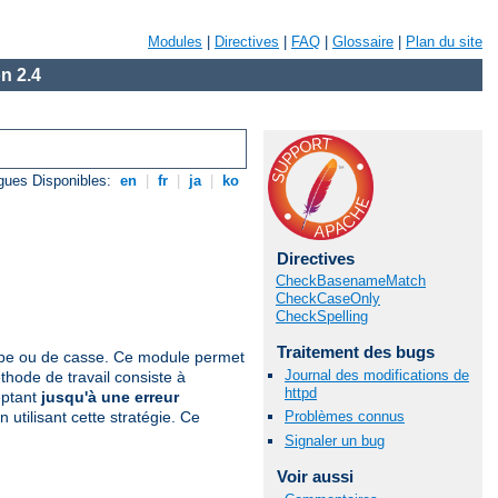
Modules
|
Directives
|
FAQ
|
Glossaire
|
Plan du site
n 2.4
gues Disponibles:
en
|
fr
|
ja
|
ko
Directives
CheckBasenameMatch
CheckCaseOnly
CheckSpelling
Traitement des bugs
appe ou de casse. Ce module permet
Journal des modifications de
hode de travail consiste à
httpd
eptant
jusqu'à une erreur
Problèmes connus
utilisant cette stratégie. Ce
Signaler un bug
Voir aussi