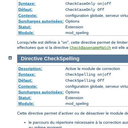
Syntaxe:
CheckCaseOnly on|off
Défaut:
CheckCaseOnly Off
Contexte:
configuration globale, serveur virtu
Surcharges autorisées:
Options
Statut:
Extension
Module:
mod_speling
Lorsqu'elle est définie à "on", cette directive permet de limi
effectuées que si la directive
est elle a
CheckBasenameMatch
Directive
CheckSpelling
Description:
Active le module de correction
Syntaxe:
CheckSpelling on|off
Défaut:
CheckSpelling Off
Contexte:
configuration globale, serveur virtu
Surcharges autorisées:
Options
Statut:
Extension
Module:
mod_speling
Cette directive permet d'activer ou de désactiver le module de
le parcours du répertoire nécessaire à la correction 
au même moment.