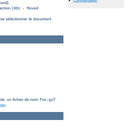
Commentaires
).
ound
ection (
301 - Moved
sse sélectionner le document
ple, un fichier de nom
foo.gif
ews
.