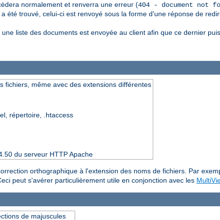
èdera normalement et renverra une erreur (
404 - document not f
 été trouvé, celui-ci est renvoyé sous la forme d'une réponse de redir
une liste des documents est envoyée au client afin que ce dernier pui
s fichiers, même avec des extensions différentes
el, répertoire, .htaccess
 2.4.50 du serveur HTTP Apache
e correction orthographique à l'extension des noms de fichiers. Par exem
Ceci peut s'avérer particulièrement utile en conjonction avec les
MultiVi
ections de majuscules