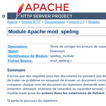
Apache
>
Serveur HTTP
>
Documentation
>
Version 2.4
>
Modules
Module Apache mod_speling
Description:
Tente de corriger les erreurs de cas
Statut:
Extension
Identificateur de Module:
speling_module
Fichier Source:
mod_speling.c
Sommaire
Il arrive que des requêtes pour des documents ne puissent pas ê
de traiter ce problème en essayant de trouver un document corre
comparer chaque nom de document du répertoire demandé avec 
(insertion, omission, inversion de caractère ou caractère erroné). 
module traite aussi les
erreurs dans les extensions de fichiers
.
Si après le parcours du répertoire,