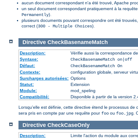
aucun document correspondant n'a été trouvé, Apache proc
un seul document correspondant pratiquement à la requête a
).
Permanently
plusieurs documents pouvant correspondre ont été trouvés, 
correct (
).
300 - Multiple Choices
Directive
CheckBasenameMatch
Description:
Vérifie aussi la correspondance de
Syntaxe:
CheckBasenameMatch on|off
Défaut:
CheckBasenameMatch On
Contexte:
configuration globale, serveur virtu
Surcharges autorisées:
Options
Statut:
Extension
Module:
mod_speling
Compatibilité:
Disponible à partir de la version
Lorsqu'elle est définie, cette directive étend le processus d
sera pris en compte par une requête pour
ou
. 
foo
foo.jpg
Directive
CheckCaseOnly
Description:
Limite l'action du module aux corr