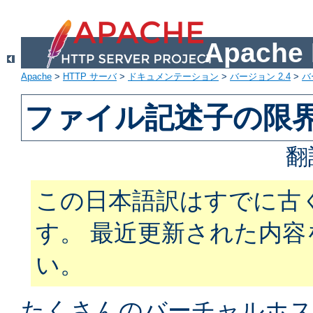
Apach
Apache
>
HTTP サーバ
>
ドキュメンテーション
>
バージョン 2.4
>
バ
ファイル記述子の限
翻
この日本語訳はすでに古
す。 最近更新された内
い。
たくさんのバーチャルホス